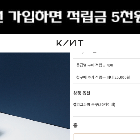
출석체크
프리미엄 패키지(생화 캘
20,000원
35,000원
등급별 구매 적립금
400
첫구매 추가 적립금 최대 25,000원
상품 옵션
캘리그라피 문구(30자이내)
총