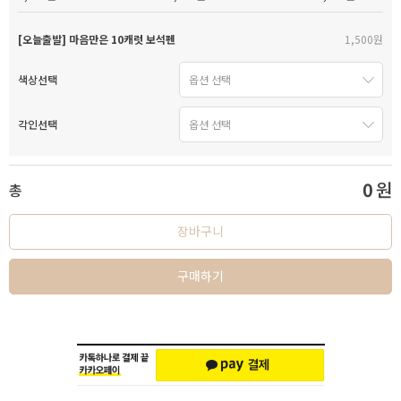
[오늘출발] 마음만은 10캐럿 보석펜
1,500원
색상선택
각인선택
0
원
총
장바구니
구매하기