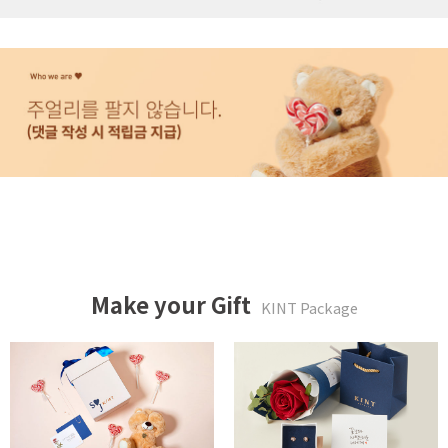
Make your Gift
KINT Package