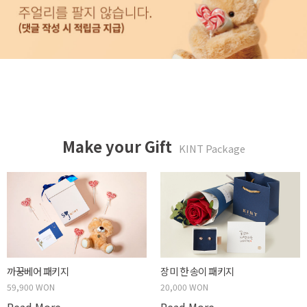
Make your Gift
KINT Package
까꿍베어 패키지
장미 한 송이 패키지
59,900 WON
20,000 WON
Read More
Read More