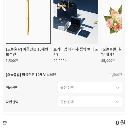
[오늘출발] 마음만은 10캐럿
프리미엄 패키지(생화 캘리 포
[오늘출발] 실크
보석펜
함)
발 패키지
1,500원
20,000원
35,000원
[오늘출발] 마음만은 10캐럿 보석펜
1,500원
색상선택
각인선택
0
원
총