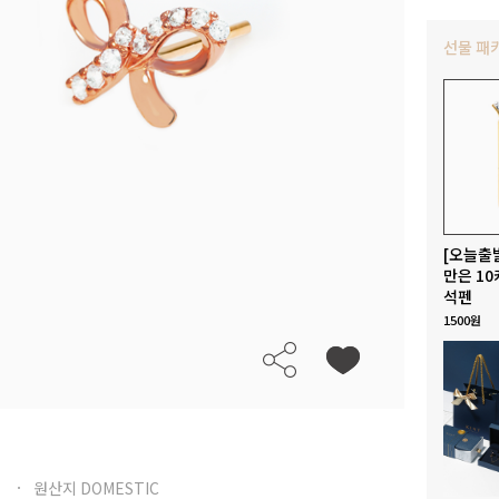
선물 패
[오늘출
만은 10
석펜
1500원
원산지 DOMESTIC