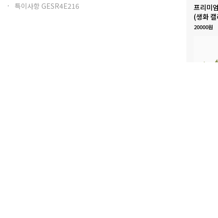
특이사항 GESR4E216
프리미엄
(생화 캘
20000원
[오늘출
플라워 
패키지
35000원