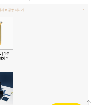
키지로 감동 더하기
발] 마음
캐럿 보