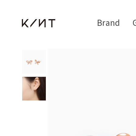
Brand
G