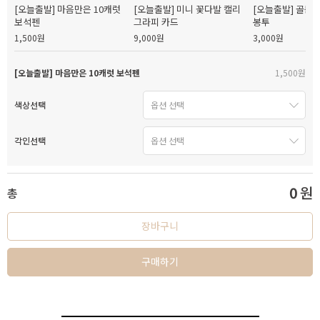
[오늘출발] 마음만은 10캐럿
[오늘출발] 미니 꽃다발 캘리
[오늘출발] 골든
보석펜
그라피 카드
봉투
1,500원
9,000원
3,000원
[오늘출발] 마음만은 10캐럿 보석펜
1,500원
색상선택
각인선택
0
원
총
장바구니
구매하기