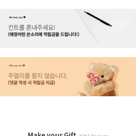
Make your Gift
KINT Package