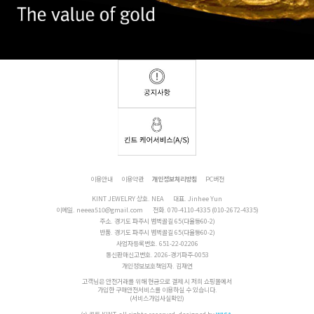
이용안내
이용약관
개인정보처리방침
PC버전
KINT JEWELRY 상호. NEA
대표. Jinhee Yun
이메일.
neeea510@gmail.com
전화.
070-4110-4335 (010-2672-4335)
주소. 경기도 파주시 범벅골길 65(다율동60-2)
반품. 경기도 파주시 범벅골길 65(다율동60-2)
사업자등록번호. 651-22-02206
통신판매신고번호. 2026-경기파주-0053
개인정보보호책임자. 김재연
고객님은 안전거래를 위해 현금으로 결제 시 저희 쇼핑몰에서
가입한 구매안전서비스를 이용하실 수 있습니다.
(서비스가입사실확인)