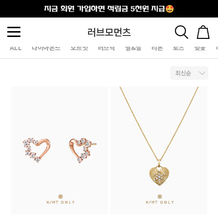
출석체크
러브모먼츠
ALL
다이아몬드
오르빗
러브락
별&달
리본
로즈
벚꽃