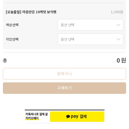
[오늘출발] 마음만은 10캐럿 보석펜
1,500원
색상선택
각인선택
0
원
총
장바구니
구매하기