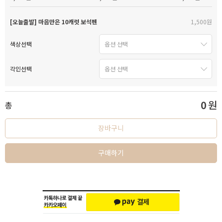
[오늘출발] 마음만은 10캐럿 보석펜
1,500원
색상선택
각인선택
0
원
총
장바구니
구매하기