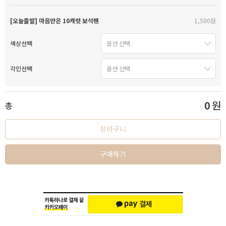
[오늘출발] 마음만은 10캐럿 보석펜
1,500원
색상선택
각인선택
0
원
총
장바구니
구매하기