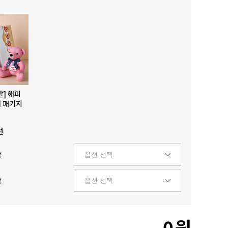
발] 해피
 패키지
션
택
택
0
원