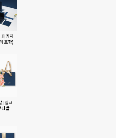
 패키지
리 포함)
발] 실크
꽃다발