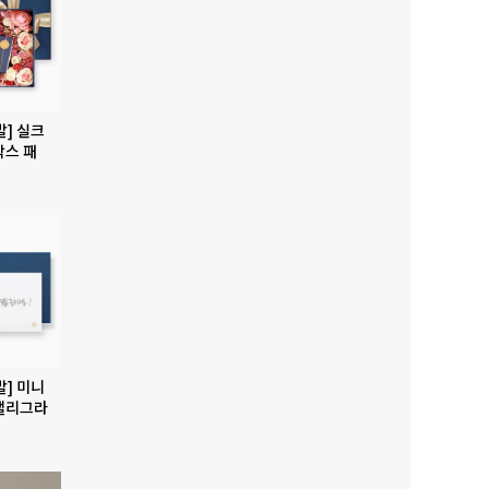
발] 실크
박스 패
발] 미니
캘리그라