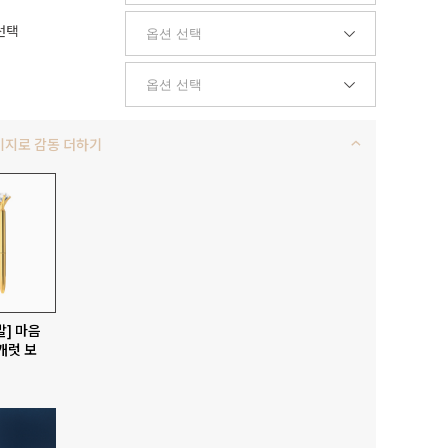
선택
키지로 감동 더하기
발] 마음
캐럿 보