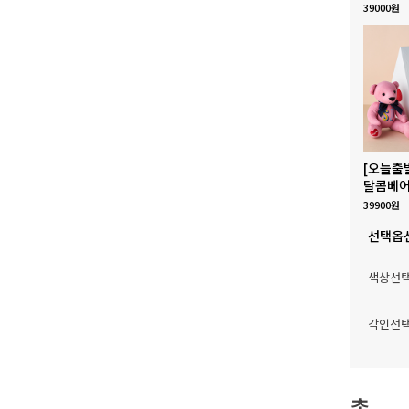
39000원
[오늘출
달콤베어
39900원
선택옵
색상선
각인선
총