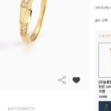
사이즈(여) 
골드 선택
선물 패
[오늘출
만은 10
석펜
1500원
원산지 DOMESTIC