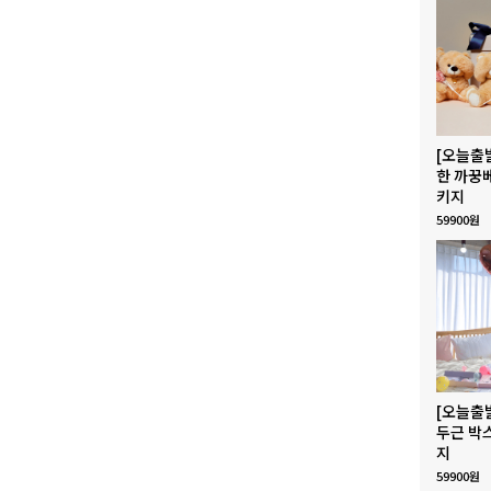
[오늘출
한 까꿍
키지
59900원
[오늘출
두근 박
지
59900원