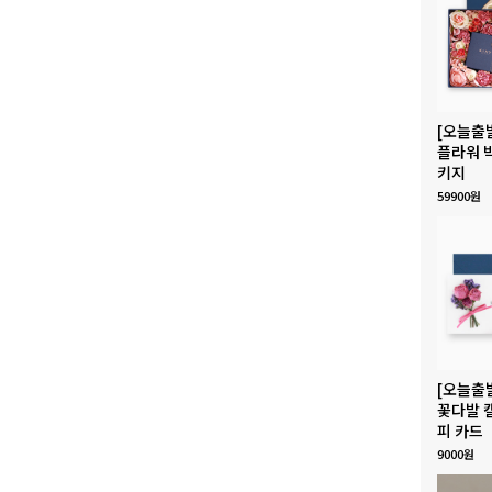
[오늘출
플라워 
키지
59900원
[오늘출
꽃다발 
피 카드
9000원