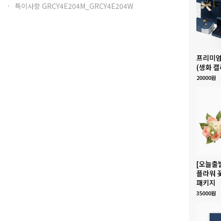
특이사항 GRCY4E204M_GRCY4E204W
프리미엄
(생화 캘
20000원
[오늘출
플라워 
패키지
35000원