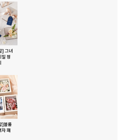
발] 그녀
비밀 정
지
발]블룸
액자 패