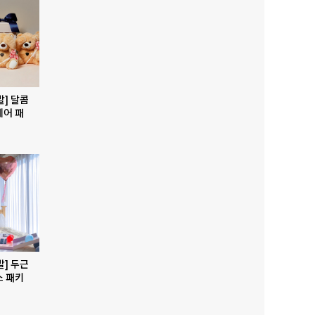
발] 달콤
베어 패
발] 두근
스 패키