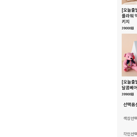
[오늘출
플라워 
키지
39000원
[오늘출
달콤베어
39900원
선택옵
색상선
각인선