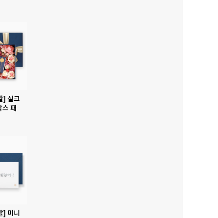
발] 실크
박스 패
발] 미니