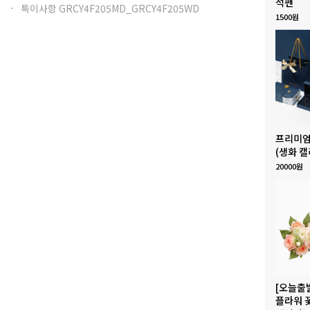
석펜
특이사항 GRCY4F205MD_GRCY4F205WD
1500원
프리미엄
(생화 캘
20000원
[오늘출
플라워 