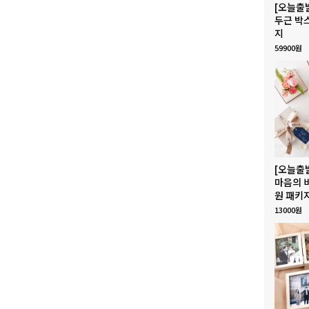
[오늘출
두근 박
지
59900원
[오늘출
마음의 
원 패키
13000원