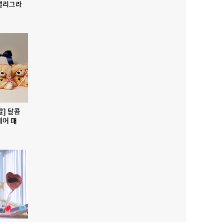
캘리그라
발] 달콤
베어 패