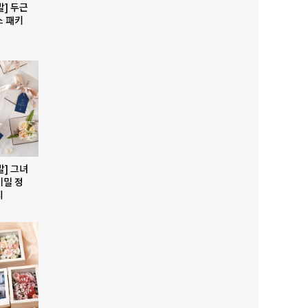
발] 두근
스 패키
발] 그녀
비밀 정
지