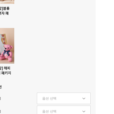
발]블룸
액자 패
발] 해피
 패키지
션
택
택