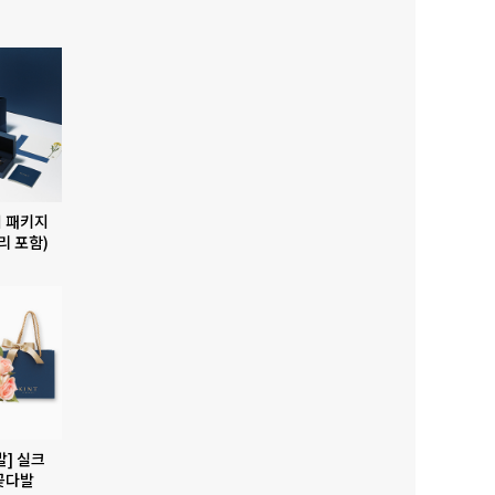
 패키지
리 포함)
발] 실크
꽃다발