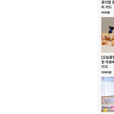
꽃다발 
피 카드
9000원
[오늘출
한 까꿍
키지
59900원