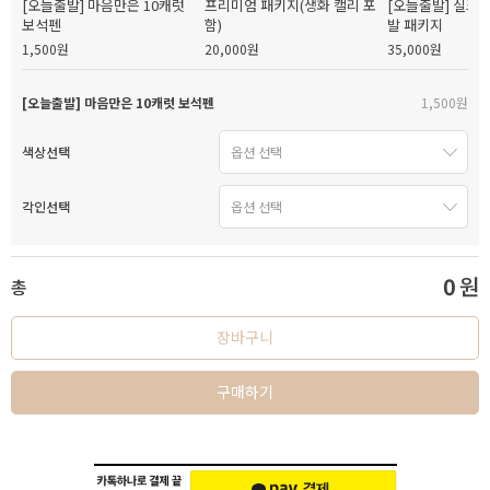
[오늘출발] 마음만은 10캐럿
프리미엄 패키지(생화 캘리 포
[오늘출발] 실크
보석펜
함)
발 패키지
1,500원
20,000원
35,000원
[오늘출발] 마음만은 10캐럿 보석펜
1,500원
색상선택
각인선택
0
원
총
장바구니
구매하기