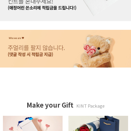
Make your Gift
KINT Package
두근두근 박스 패키지
사랑