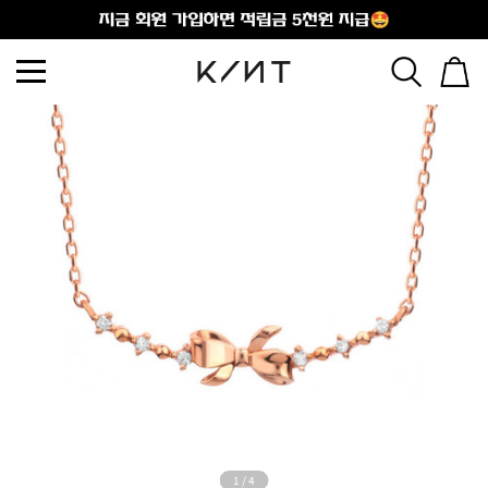
출석체크
1
/
4