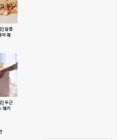
발] 달콤
베어 패
발] 두근
스 패키
션