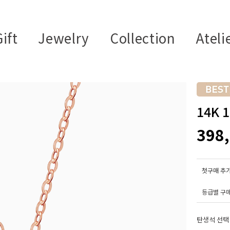
ift
Jewelry
Collection
Ateli
14K
398
첫구매 추가
등급별 구
탄생석 선택