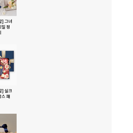
발] 그녀
비밀 정
지
발] 실크
박스 패