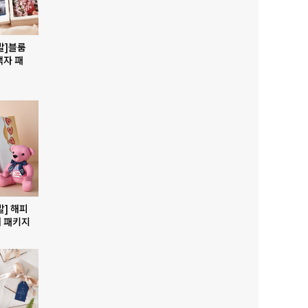
발]블룸
액자 패
발] 해피
 패키지