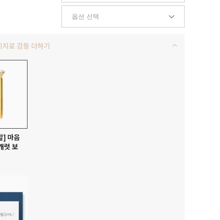
키지로 감동 더하기
발] 마음
캐럿 보