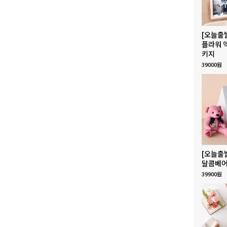
[오늘출
플라워 
키지
39000원
[오늘출
달콤베어
39900원