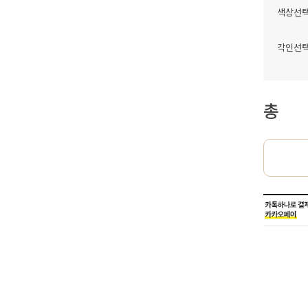
색상선
각인선
총