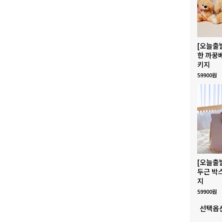
[오늘출
한 까꿍
키지
59900원
[오늘출
두근 박
지
59900원
선택옵