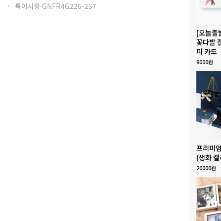
특이사항 GNFR4G226-237
[오늘출
꽃다발 
피 카드
9000원
프리미엄
(생화 캘
20000원