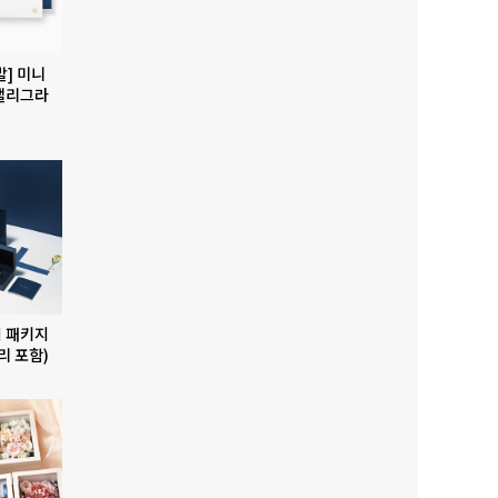
발] 미니
캘리그라
 패키지
리 포함)