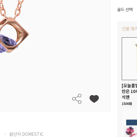
골드 선택
선물 패
[오늘출
만은 10
석펜
1500원
원산지 DOMESTIC