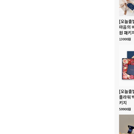
[오늘출
마음의 
원 패키
13000원
[오늘출
플라워 
키지
59900원