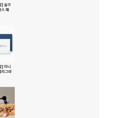
발] 실크
박스 패
발] 미니
캘리그라