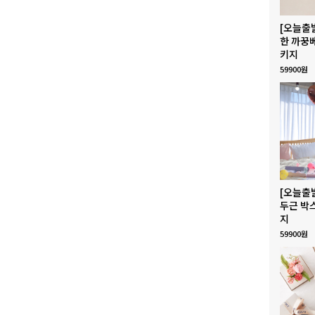
[오늘출
한 까꿍
키지
59900원
[오늘출
두근 박
지
59900원