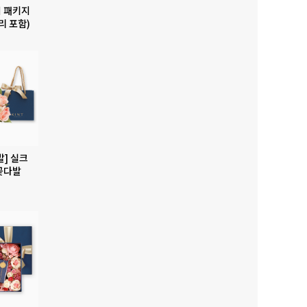
 패키지
리 포함)
발] 실크
꽃다발