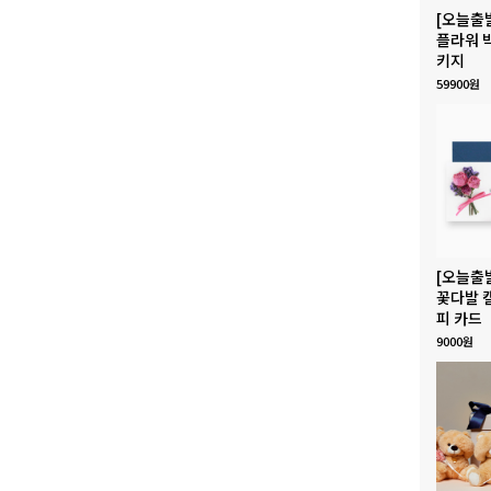
[오늘출
플라워 
키지
59900원
[오늘출
꽃다발 
피 카드
9000원