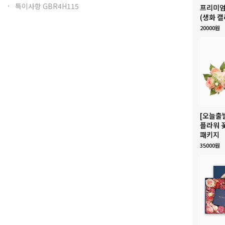
특이사항 GBR4H115
프리미엄
(생화 캘
20000원
[오늘출
플라워 
패키지
35000원