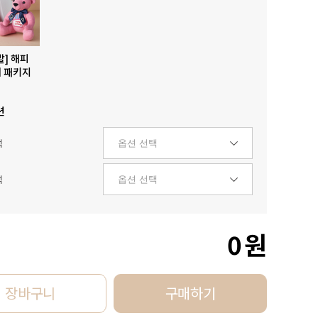
발] 해피
 패키지
션
택
택
0
원
장바구니
구매하기