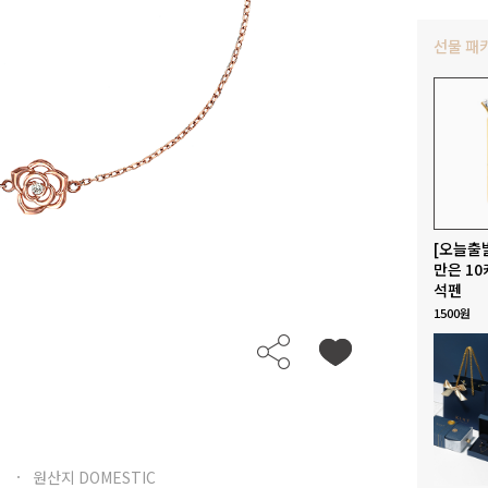
선물 패
[오늘출
만은 10
석펜
1500원
원산지 DOMESTIC