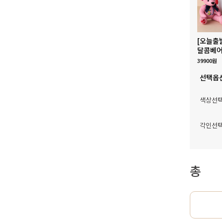
[오늘출
달콤베어
39900원
선택옵
색상선
각인선
총