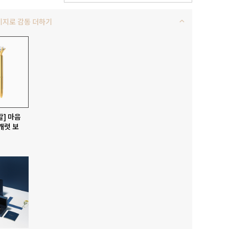
키지로 감동 더하기
발] 마음
캐럿 보