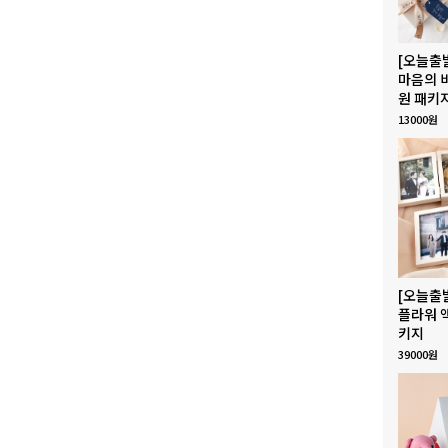
[오늘출
마음의 
원 패키
13000원
[오늘출
플라워 
키지
39000원