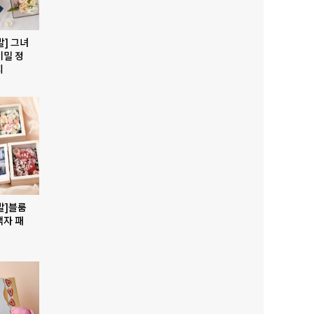
발] 그녀
비밀 정
지
발]블룸
액자 패