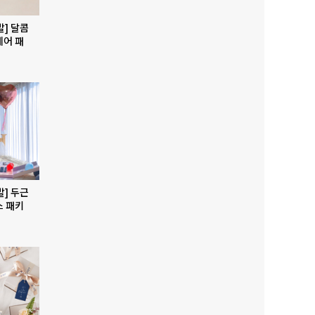
발] 달콤
베어 패
발] 두근
스 패키