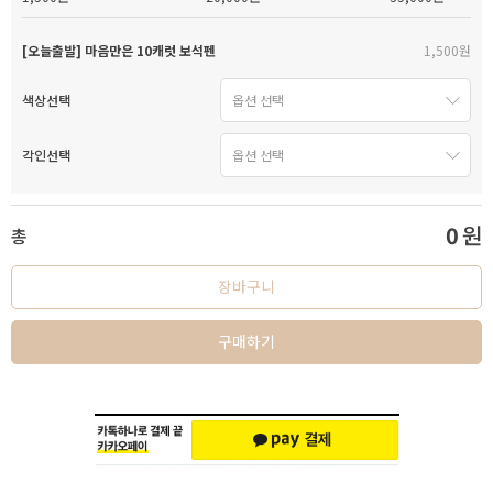
[오늘출발] 마음만은 10캐럿 보석펜
1,500원
색상선택
각인선택
0
원
총
장바구니
구매하기