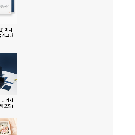
발] 미니
캘리그라
 패키지
리 포함)