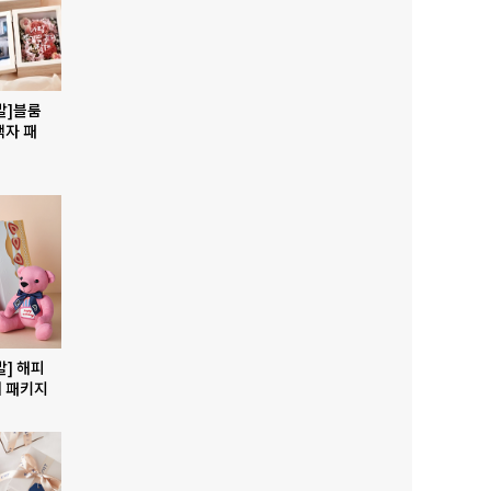
발]블룸
액자 패
발] 해피
 패키지