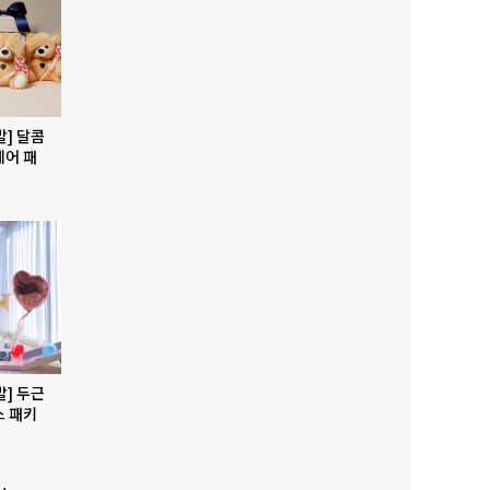
발] 달콤
베어 패
발] 두근
스 패키