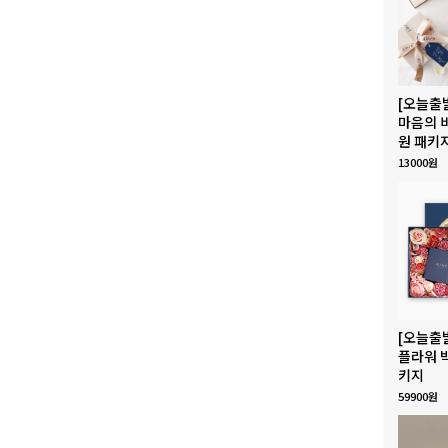
[오늘출
마음의 
원 패키
13000원
[오늘출
플라워 
키지
59900원