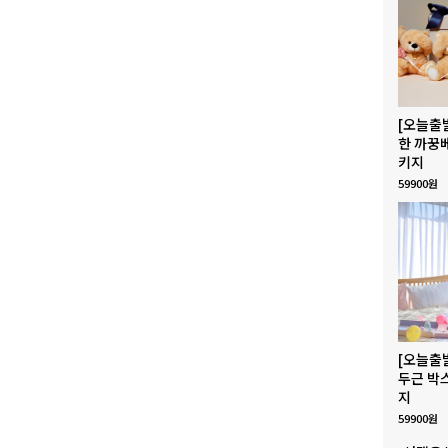
[오늘출
한 까꿍
키지
59900원
[오늘출
두근 박
지
59900원