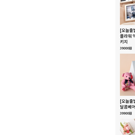
[오늘출
플라워 
키지
39000원
[오늘출
달콤베어
39900원