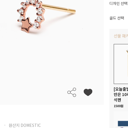
디자인 선택
골드 선택
선물 패
[오늘출
만은 10
석펜
1500원
원산지 DOMESTIC