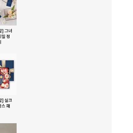
발] 그녀
비밀 정
지
발] 실크
박스 패