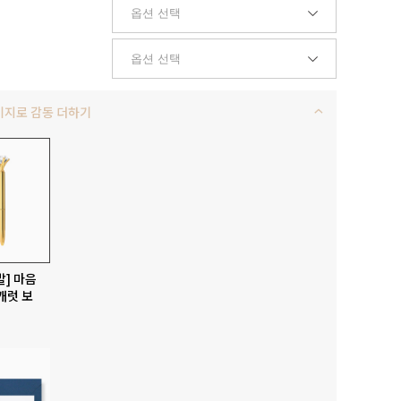
키지로 감동 더하기
발] 마음
캐럿 보