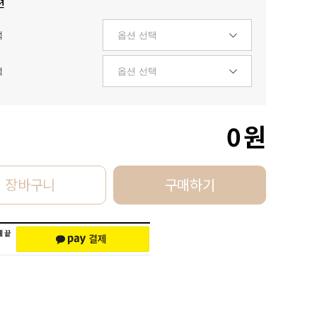
션
택
택
0
원
장바구니
구매하기