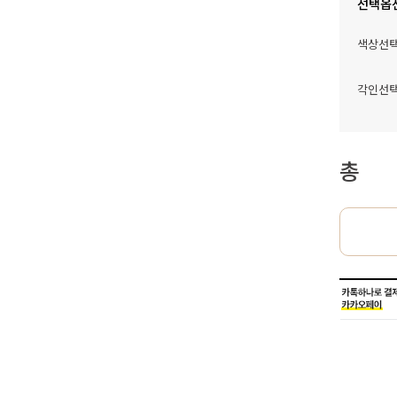
선택옵
색상선
각인선
총