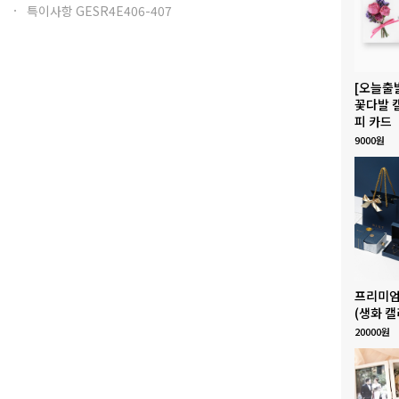
특이사항 GESR4E406-407
[오늘출
꽃다발 
피 카드
9000원
프리미엄
(생화 캘
20000원