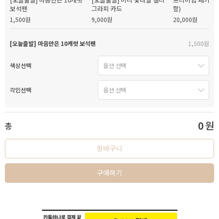
보석펜
그라피 카드
함)
1,500원
9,000원
20,000원
[오늘출발] 마음만은 10캐럿 보석펜
1,500원
색상선택
각인선택
0
원
총
장바구니
구매하기