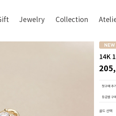
ift
Jewelry
Collection
Ateli
14K
205
첫구매 추가
등급별 구
골드 선택