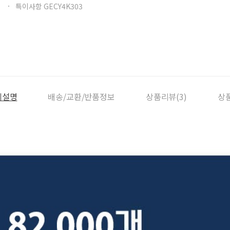
특이사항 GECY4K303
세설명
배송/교환/반품정보
상품리뷰(3)
상품