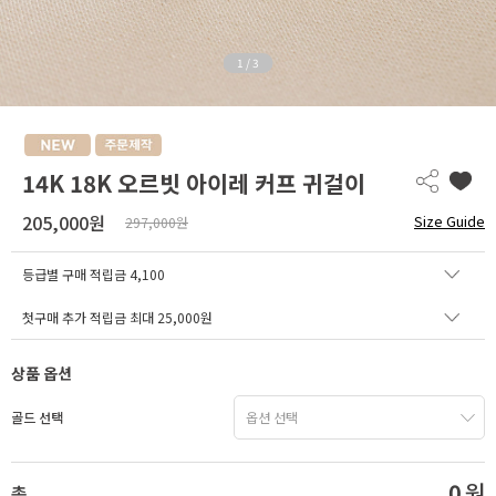
1
/
3
14K 18K 오르빗 아이레 커프 귀걸이
205,000원
Size Guide
297,000원
등급별 구매 적립금
4,100
첫구매 추가 적립금 최대 25,000원
상품 옵션
골드 선택
0
원
총