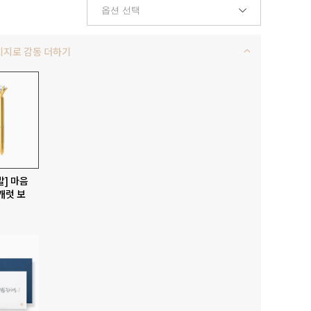
키지로 감동 더하기
발] 마음
캐럿 보