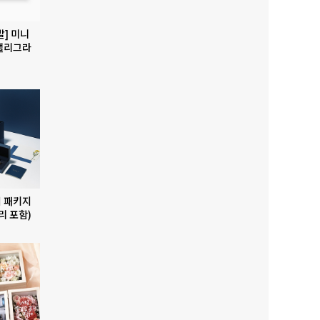
발] 미니
캘리그라
 패키지
리 포함)