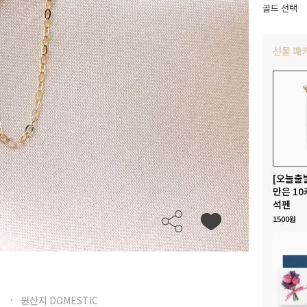
골드 선택
선물 패
[오늘출
만은 10
석펜
1500원
원산지 DOMESTIC