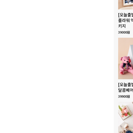
[오늘출
플라워 
키지
39000원
[오늘출
달콤베어
39900원