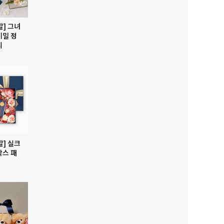
발] 그녀
비밀 정
지
발] 실크
박스 패