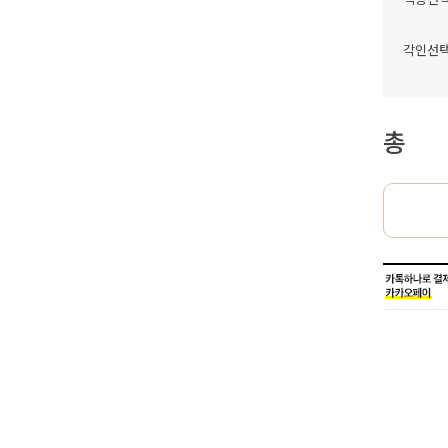
각인선
총