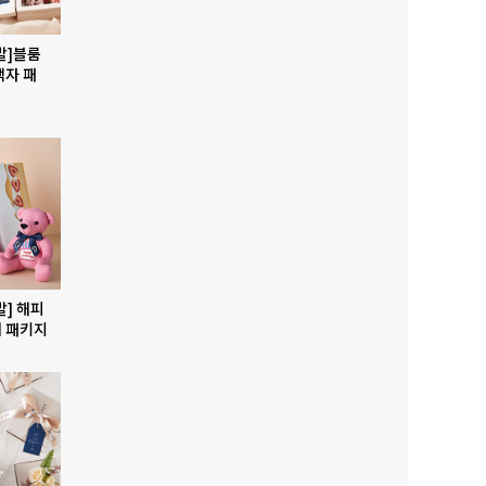
발]블룸
액자 패
발] 해피
 패키지