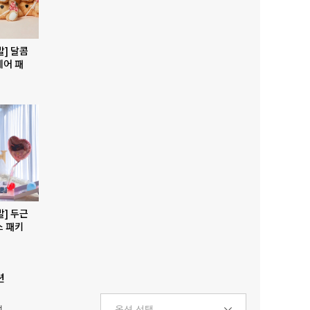
발] 달콤
베어 패
발] 두근
스 패키
션
택