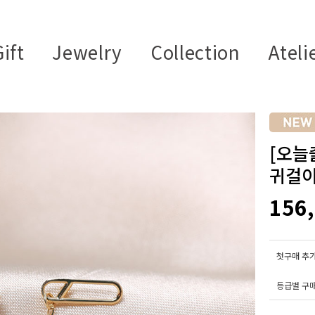
ift
Jewelry
Collection
Ateli
[오늘
귀걸이
156
첫구매 추가
등급별 구