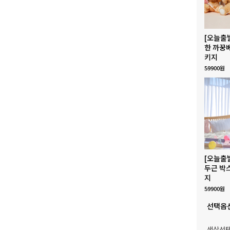
[오늘출
한 까꿍
키지
59900원
[오늘출
두근 박
지
59900원
선택옵
색상선