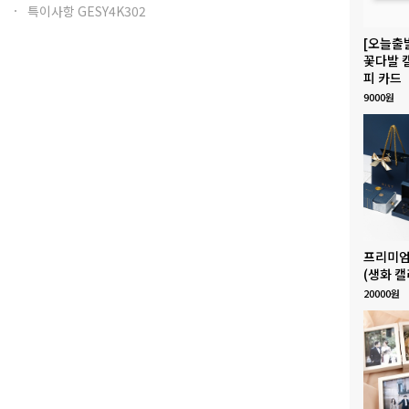
특이사항 GESY4K302
[오늘출
꽃다발 
피 카드
9000원
프리미엄
(생화 캘
20000원