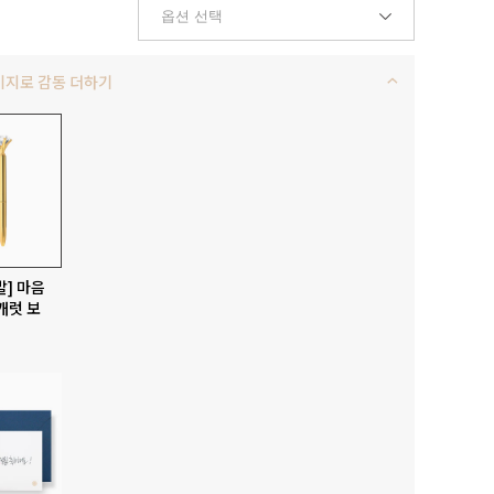
키지로 감동 더하기
발] 마음
캐럿 보