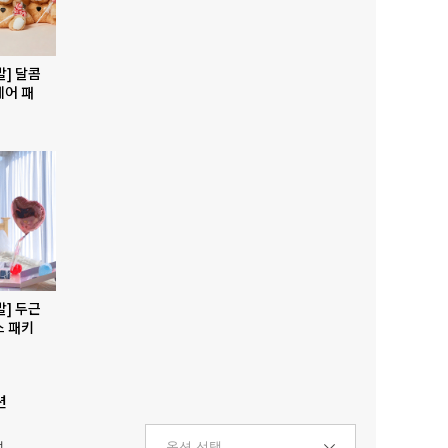
발] 달콤
베어 패
발] 두근
스 패키
션
택