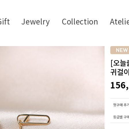
ift
Jewelry
Collection
Ateli
[오늘
귀걸이
156
첫구매 추가
등급별 구