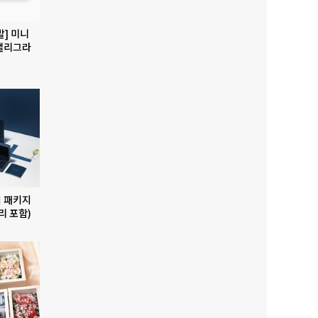
발] 미니
캘리그라
 패키지
리 포함)