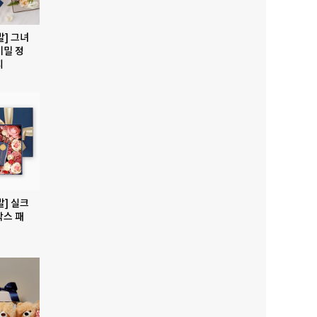
발] 그녀
비밀 정
지
발] 실크
박스 패