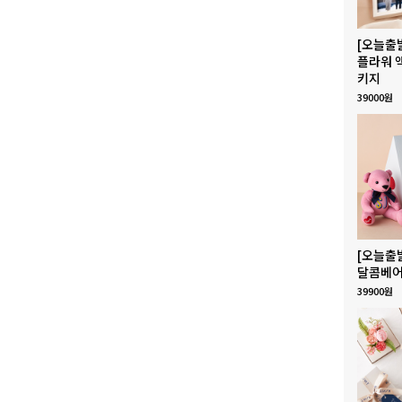
[오늘출
플라워 
키지
39000원
[오늘출
달콤베어
39900원