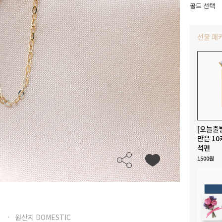
골드 선택
선물 패
[오늘출
만은 10
석펜
1500원
원산지 DOMESTIC