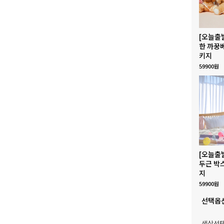
[오늘출
한 까꿍
키지
59900원
[오늘출
두근 박
지
59900원
선택옵
색상선