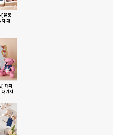
발]블룸
액자 패
발] 해피
 패키지