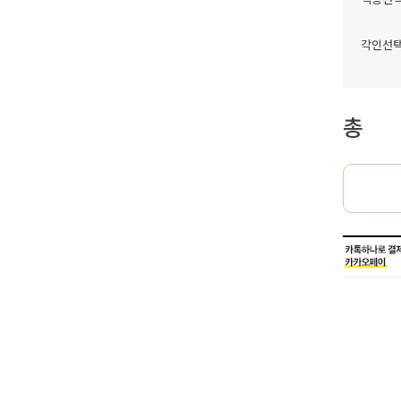
각인선
총