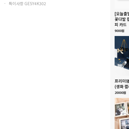
특이사항 GESY4K302
[오늘출
꽃다발 
피 카드
9000원
프리미엄
(생화 캘
20000원