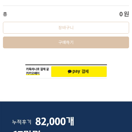
0
원
총
장바구니
구매하기