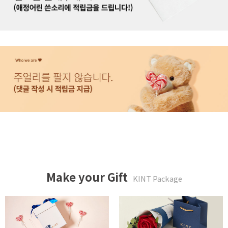
Make your Gift
KINT Package