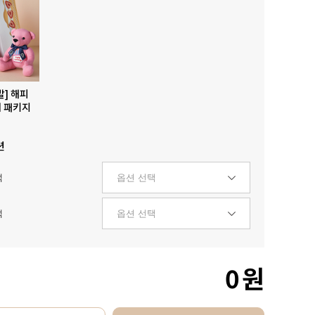
발] 해피
 패키지
션
택
택
0
원