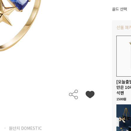
골드 선택
선물 패
[오늘출
만은 10
석펜
1500원
원산지 DOMESTIC