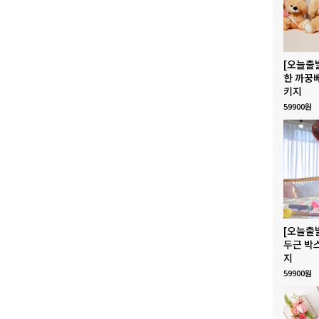
[오늘출
한 까꿍
키지
59900원
[오늘출
두근 박
지
59900원