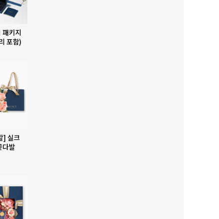
 패키지
리 포함)
발] 실크
꽃다발