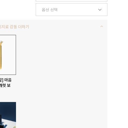
키지로 감동 더하기
발] 마음
캐럿 보