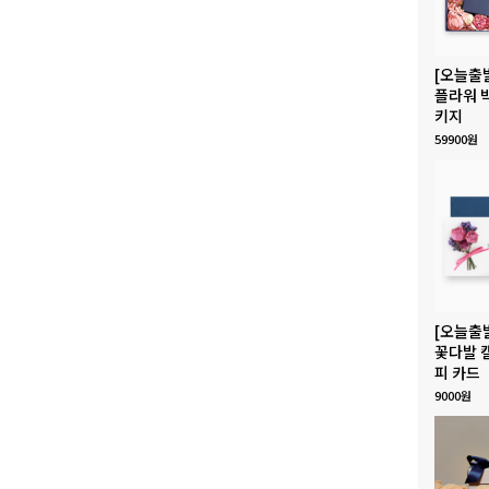
[오늘출
플라워 
키지
59900원
[오늘출
꽃다발 
피 카드
9000원