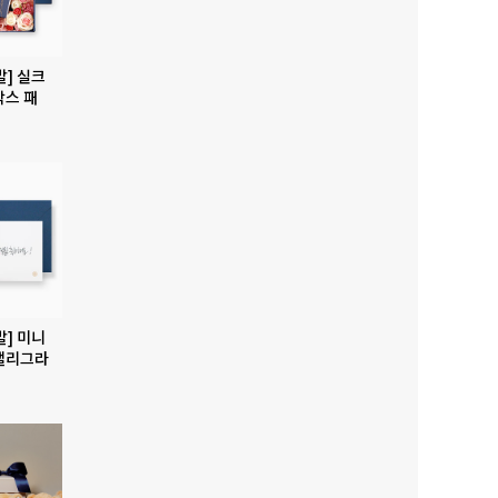
발] 실크
박스 패
발] 미니
캘리그라