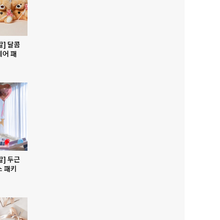
발] 달콤
베어 패
발] 두근
스 패키