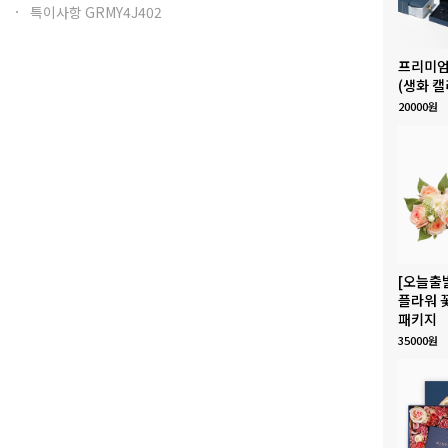
특이사항 GRMY4J402
프리미엄
(생화 캘
20000원
[오늘출
플라워 
패키지
35000원