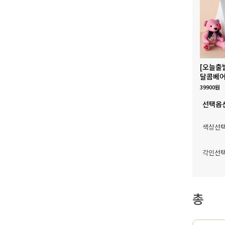
[오늘출
달콤베어
39900원
선택옵
색상선
각인선
총