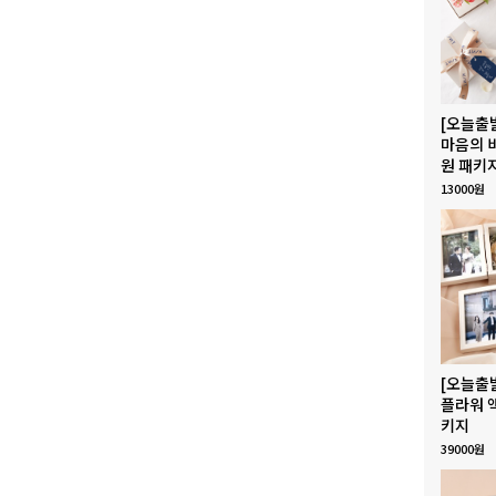
[오늘출
마음의 
원 패키
13000원
[오늘출
플라워 
키지
39000원