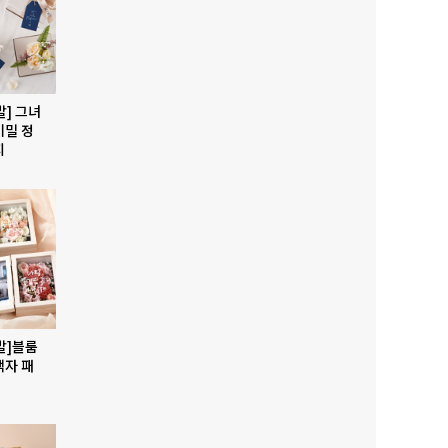
발] 그녀
비밀 정
지
발]블룸
액자 패