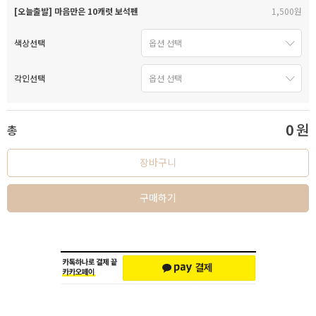
[오늘출발] 마음만은 10캐럿 보석펜
1,500원
색상선택
각인선택
0
원
총
장바구니
구매하기