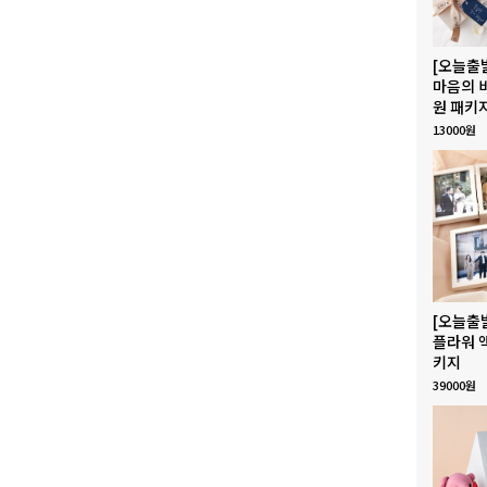
[오늘출
마음의 
원 패키
13000원
[오늘출
플라워 
키지
39000원