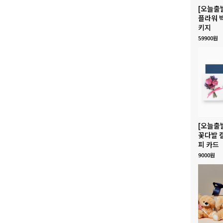
[오늘출
플라워 
키지
59900원
[오늘출
꽃다발 
피 카드
9000원