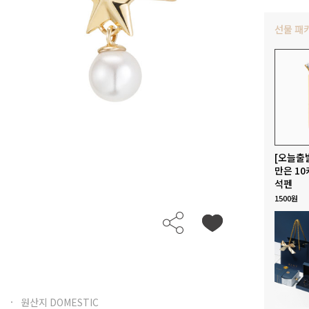
선물 패
[오늘출
만은 10
석펜
1500원
원산지 DOMESTIC