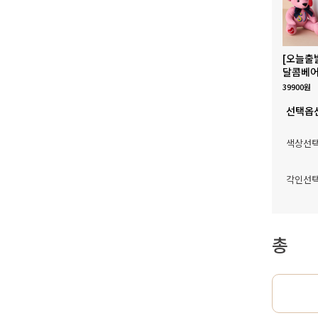
[오늘출
달콤베어
39900원
선택옵
색상선
각인선
총