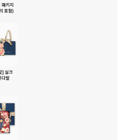
 패키지
리 포함)
발] 실크
꽃다발