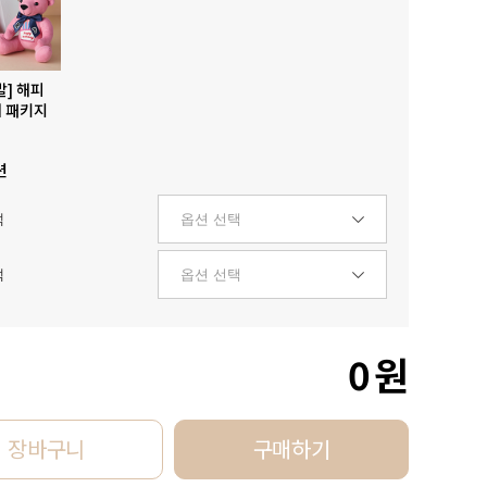
발] 해피
 패키지
션
택
택
0
원
장바구니
구매하기