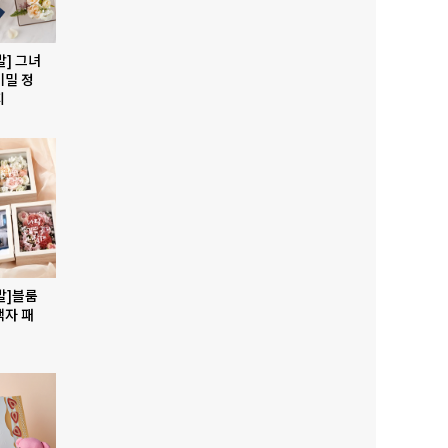
발] 그녀
비밀 정
지
발]블룸
액자 패