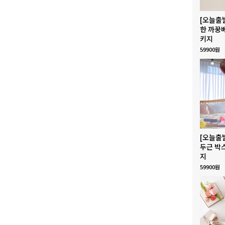
[오늘출
한 까꿍
키지
59900원
[오늘출
두근 박
지
59900원