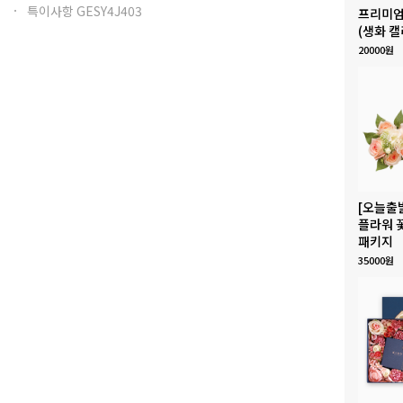
특이사항 GESY4J403
프리미엄
(생화 캘
20000원
[오늘출
플라워 
패키지
35000원