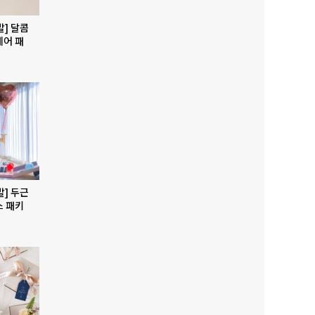
발] 달콤
베어 패
발] 두근
스 패키