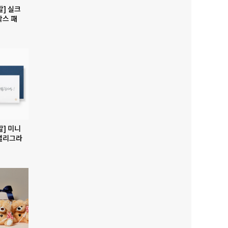
발] 실크
박스 패
발] 미니
캘리그라