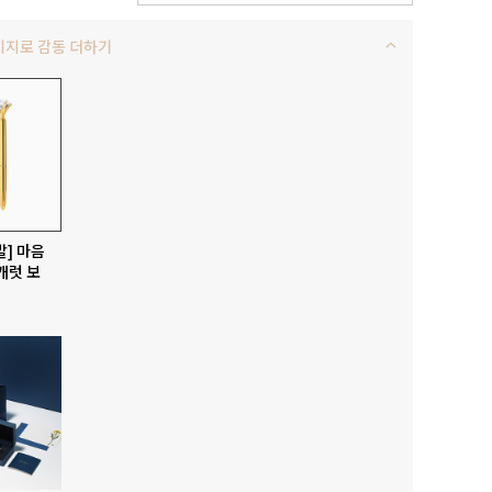
키지로 감동 더하기
발] 마음
캐럿 보