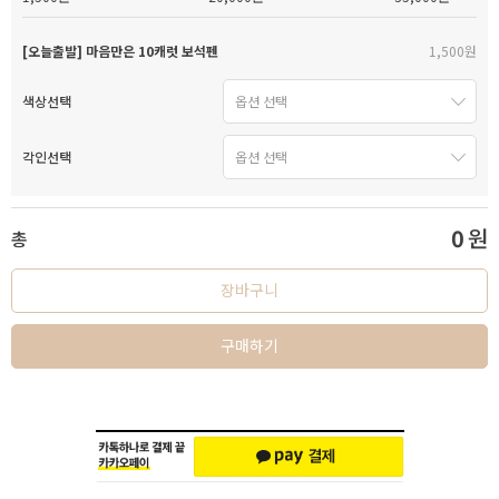
[오늘출발] 마음만은 10캐럿 보석펜
1,500원
색상선택
각인선택
0
원
총
장바구니
구매하기