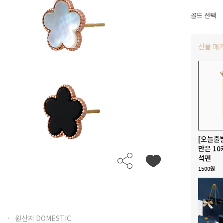
골드 선택
선물 패
[오늘출
만은 10
석펜
1500원
원산지 DOMESTIC