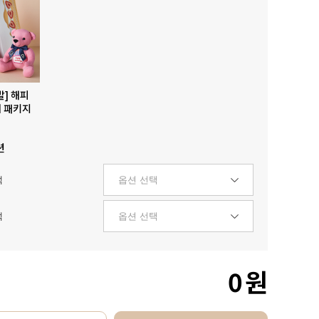
발] 해피
 패키지
션
택
택
0
원