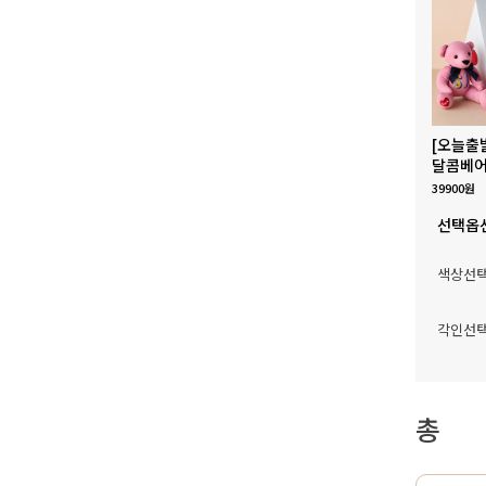
[오늘출
달콤베어
39900원
선택옵
색상선
각인선
총