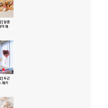
발] 달콤
베어 패
발] 두근
스 패키