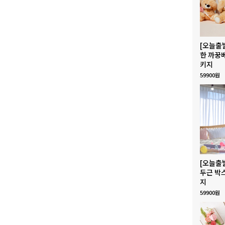
[오늘출
한 까꿍
키지
59900원
[오늘출
두근 박
지
59900원