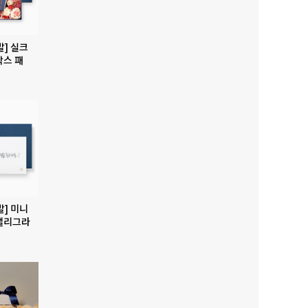
발] 실크
박스 패
발] 미니
캘리그라