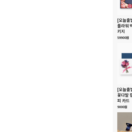
[오늘출
플라워 
키지
59900원
[오늘출
꽃다발 
피 카드
9000원