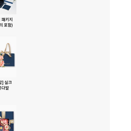
 패키지
리 포함)
발] 실크
꽃다발