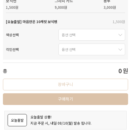
보석펜
그라피 카드
봉투
1,500원
9,000원
3,000원
[오늘출발] 마음만은 10캐럿 보석펜
1,500원
색상선택
각인선택
0
원
총
장바구니
구매하기
오늘출발 상품!
오늘출발
지금 주문 시, 내일 08/10(월) 발송 됩니다.