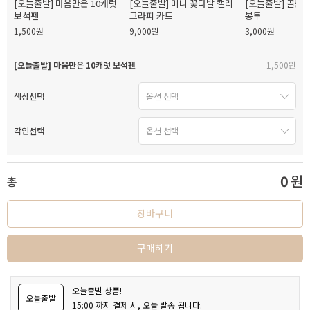
[오늘출발] 마음만은 10캐럿
[오늘출발] 미니 꽃다발 캘리
[오늘출발] 골든
보석펜
그라피 카드
봉투
1,500원
9,000원
3,000원
[오늘출발] 마음만은 10캐럿 보석펜
1,500원
색상선택
각인선택
0
원
총
장바구니
구매하기
오늘출발 상품!
오늘출발
15:00 까지 결제 시, 오늘 발송 됩니다.