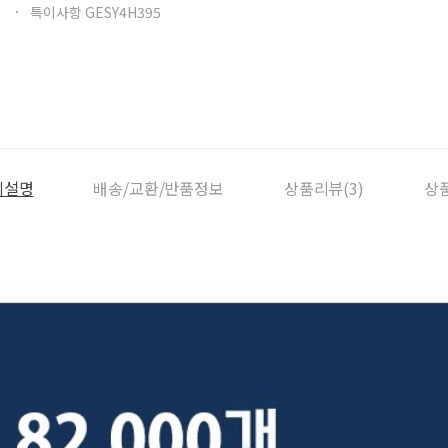
특이사항 GESY4H395
세설명
배송/교환/반품정보
상품리뷰(3)
상품