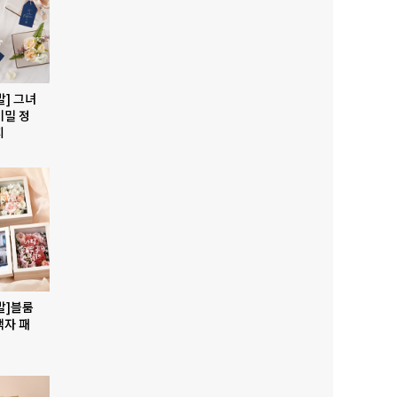
발] 그녀
비밀 정
지
발]블룸
액자 패