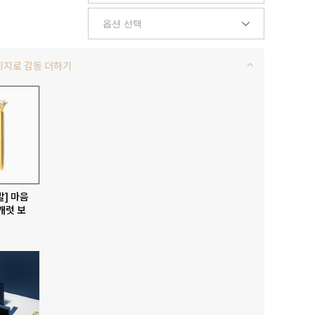
키지로 감동 더하기
발] 마음
캐럿 보