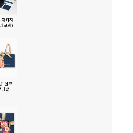
 패키지
리 포함)
발] 실크
꽃다발