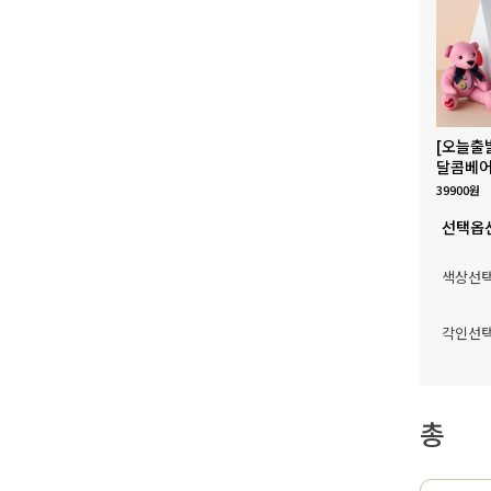
[오늘출
달콤베어
39900원
선택옵
색상선
각인선
총