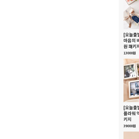
[오늘출
마음의 
원 패키
13000원
[오늘출
플라워 
키지
39000원