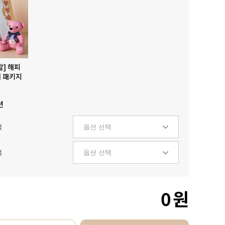
발] 해피
 패키지
션
택
택
0
원