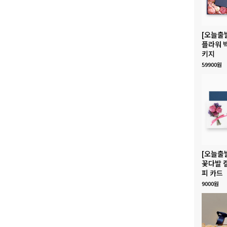
[오늘출
플라워 
키지
59900원
[오늘출
꽃다발 
피 카드
9000원