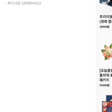
특이사항 GRMW4I403
프리미엄
(생화 캘
20000원
[오늘출
플라워 
패키지
35000원