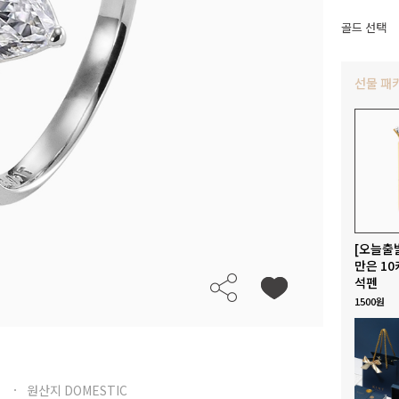
골드 선택
선물 패
[오늘출
만은 10
석펜
1500원
원산지 DOMESTIC