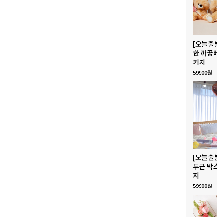
[오늘출
한 까꿍
키지
59900원
[오늘출
두근 박
지
59900원