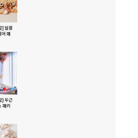
발] 달콤
베어 패
발] 두근
스 패키