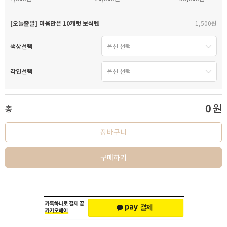
[오늘출발] 마음만은 10캐럿 보석펜
1,500원
색상선택
각인선택
0
원
총
장바구니
구매하기