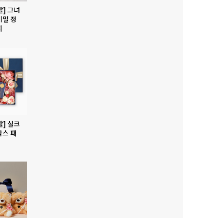
발] 그녀
비밀 정
지
발] 실크
박스 패