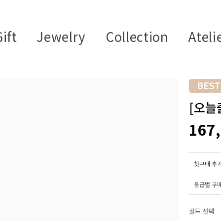
ift
Jewelry
Collection
Ateli
[오늘출
167
첫구매 추가
등급별 구
골드 선택