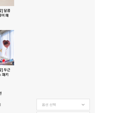
발] 달콤
베어 패
발] 두근
스 패키
션
택