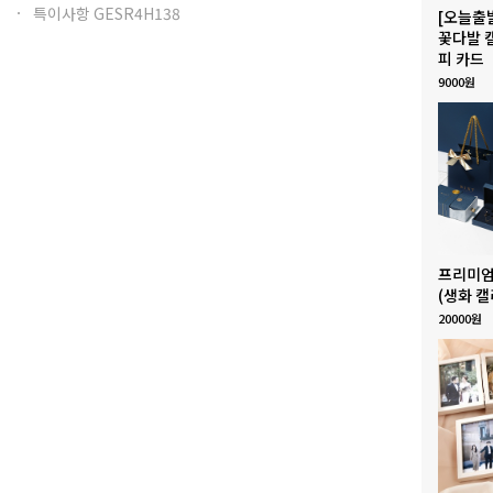
특이사항 GESR4H138
[오늘출
꽃다발 
피 카드
9000원
프리미엄
(생화 캘
20000원