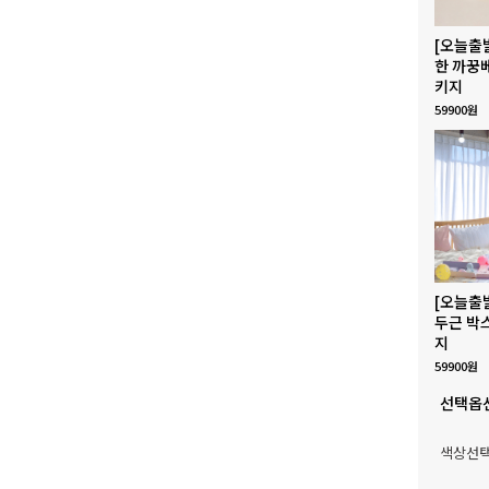
[오늘출
한 까꿍
키지
59900원
[오늘출
두근 박
지
59900원
선택옵
색상선