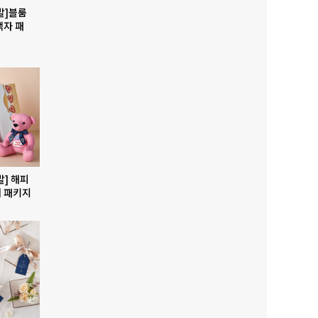
발]블룸
액자 패
발] 해피
 패키지