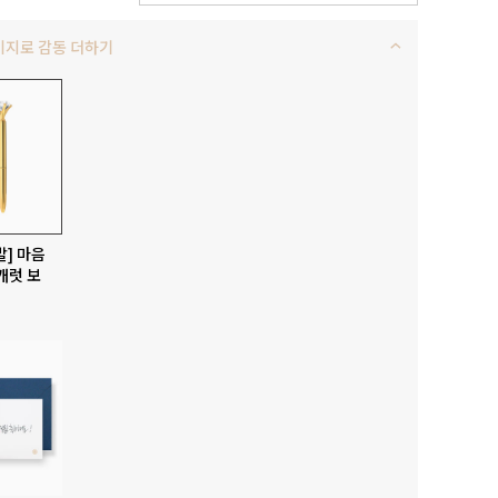
키지로 감동 더하기
발] 마음
캐럿 보