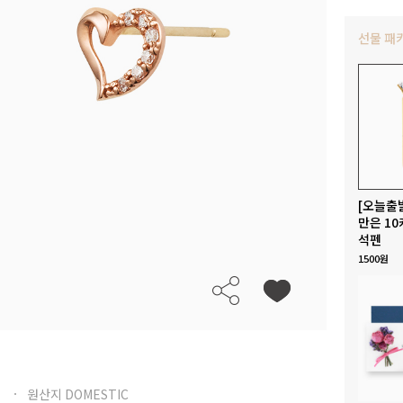
선물 패
[오늘출
만은 10
석펜
1500원
원산지 DOMESTIC