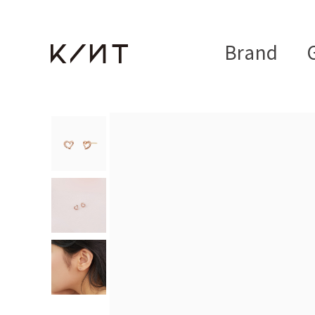
Brand
G