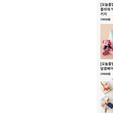
[오늘출
플라워 
키지
39000원
[오늘출
달콤베어
39900원