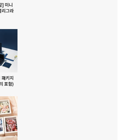
발] 미니
캘리그라
 패키지
리 포함)