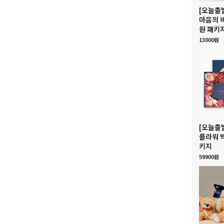
[오늘출
마음의 
원 패키
13000원
[오늘출
플라워 
키지
59900원