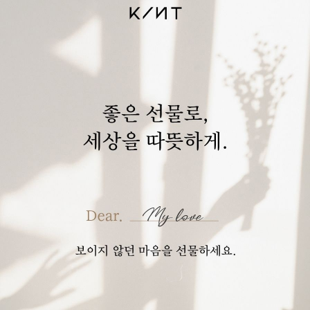
Make your Gift
KINT Package
까꿍베어 패키지
장미 한 송이 패키지
59,900 WON
20,000 WON
Read More
Read More