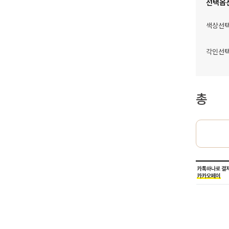
선택옵
색상선
각인선
총