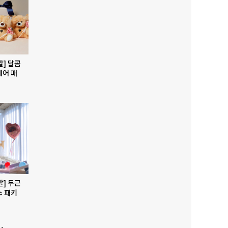
발] 달콤
베어 패
발] 두근
스 패키