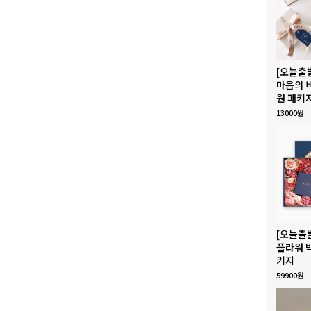
[오늘출
마음의 
원 패키
13000원
[오늘출
플라워 
키지
59900원