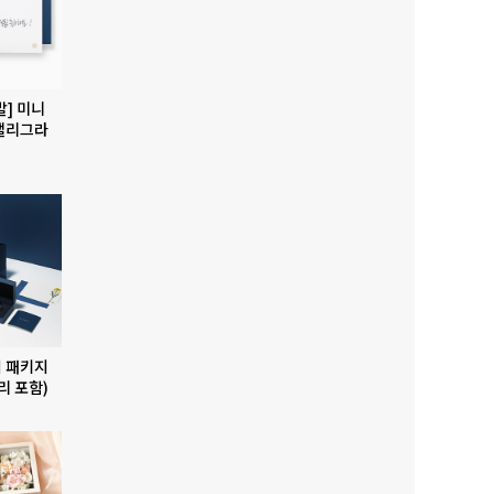
발] 미니
캘리그라
 패키지
리 포함)