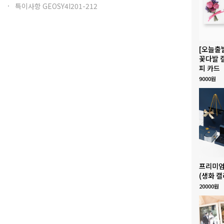
특이사항 GEOSY4I201-212
[오늘출
꽃다발 
피 카드
9000원
프리미엄
(생화 캘
20000원