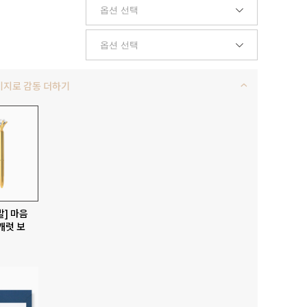
키지로 감동 더하기
발] 마음
캐럿 보