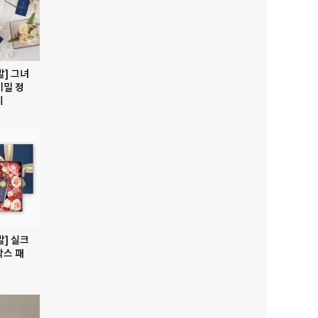
발] 그녀
비밀 정
지
발] 실크
박스 패