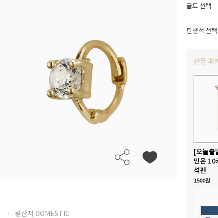
골드 선택
탄생석 선택
선물 패
[오늘출
만은 10
석펜
1500원
원산지 DOMESTIC