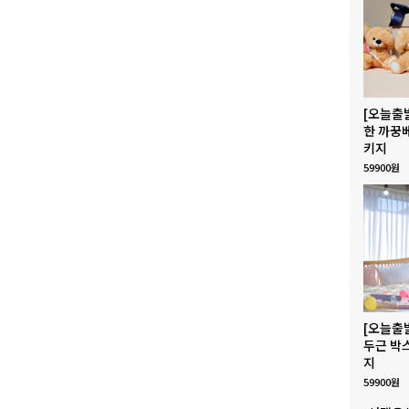
[오늘출
한 까꿍
키지
59900원
[오늘출
두근 박
지
59900원