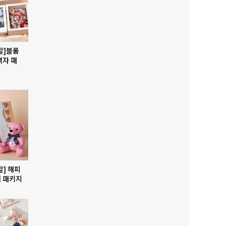
발]블룸
액자 패
발] 해피
 패키지