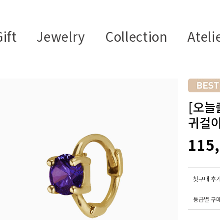
ift
Jewelry
Collection
Ateli
[오늘
귀걸이
115
첫구매 추가
등급별 구