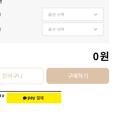
션
택
택
0
원
장바구니
구매하기