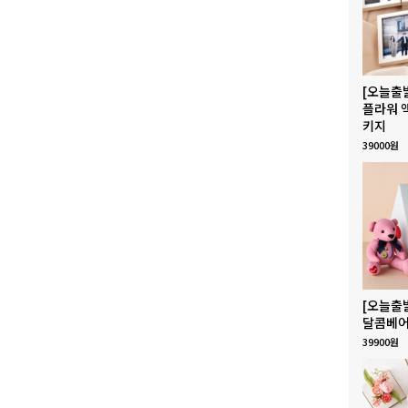
[오늘출
플라워 
키지
39000원
[오늘출
달콤베어
39900원