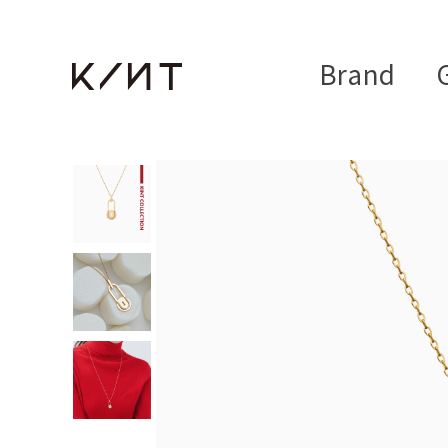
Brand
G