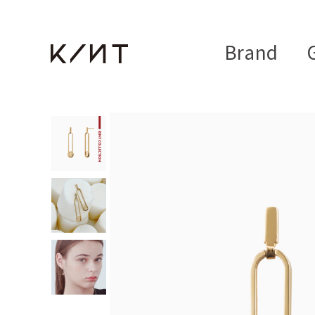
Brand
G