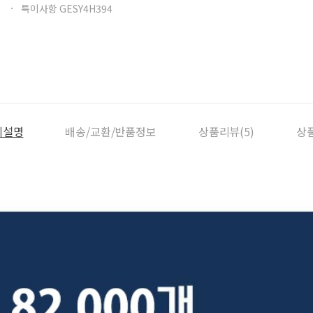
특이사항 GESY4H394
세설명
배송/교환/반품정보
상품리뷰(5)
상품