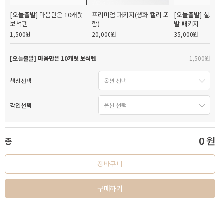
[오늘출발] 마음만은 10캐럿
프리미엄 패키지(생화 캘리 포
[오늘출발] 실크
보석펜
함)
발 패키지
1,500원
20,000원
35,000원
[오늘출발] 마음만은 10캐럿 보석펜
1,500원
색상선택
각인선택
0
원
총
장바구니
구매하기