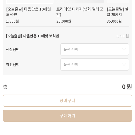
[오늘출발] 마음만은 10캐럿
프리미엄 패키지(생화 캘리 포
[오늘출발] 실크
보석펜
함)
발 패키지
1,500원
20,000원
35,000원
[오늘출발] 마음만은 10캐럿 보석펜
1,500원
색상선택
각인선택
0
원
총
장바구니
구매하기