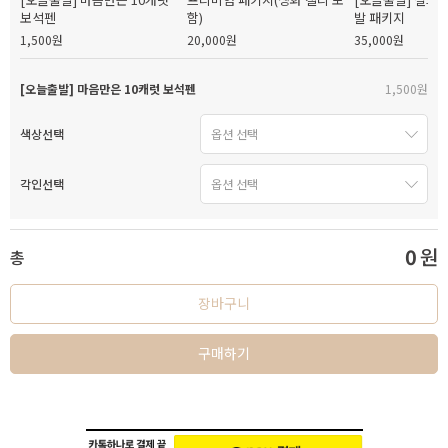
보석펜
함)
발 패키지
1,500원
20,000원
35,000원
[오늘출발] 마음만은 10캐럿 보석펜
1,500원
색상선택
각인선택
0
원
총
장바구니
구매하기