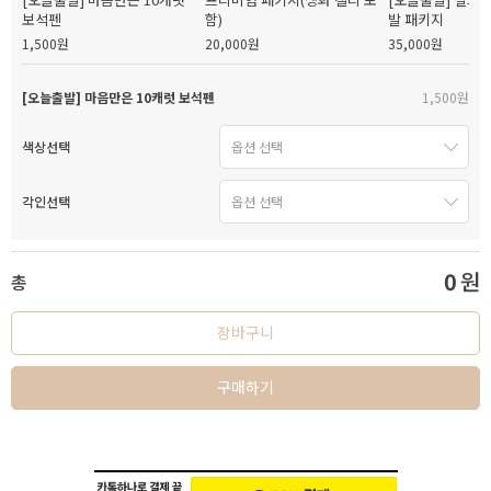
보석펜
함)
발 패키지
1,500원
20,000원
35,000원
[오늘출발] 마음만은 10캐럿 보석펜
1,500원
색상선택
각인선택
0
원
총
장바구니
구매하기