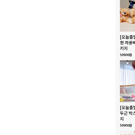
[오늘출
한 까꿍
키지
59900원
[오늘출
두근 박
지
59900원