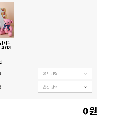
발] 해피
 패키지
션
택
택
0
원