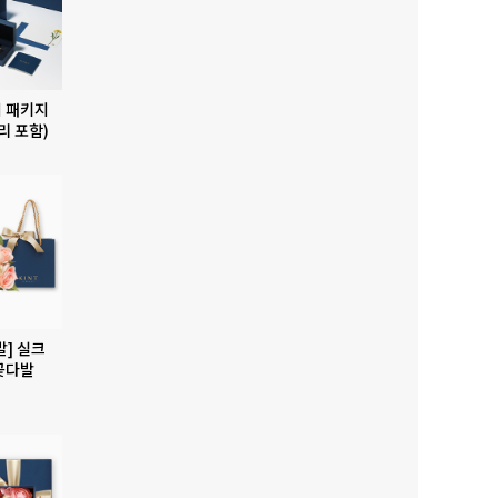
 패키지
리 포함)
발] 실크
꽃다발