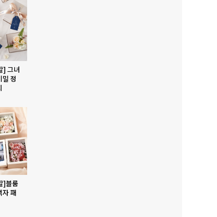
발] 그녀
비밀 정
지
발]블룸
액자 패