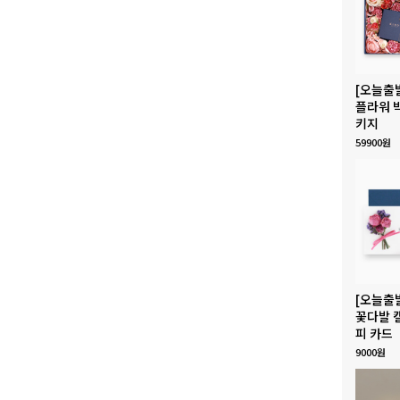
[오늘출
플라워 
키지
59900원
[오늘출
꽃다발 
피 카드
9000원