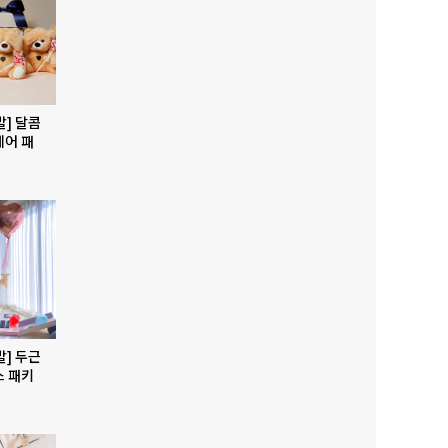
발] 달콤
베어 패
발] 두근
스 패키