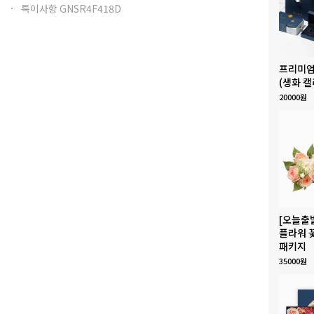
특이사항 GNSR4F418D
프리미엄
(생화 캘
20000원
[오늘출
플라워 
패키지
35000원