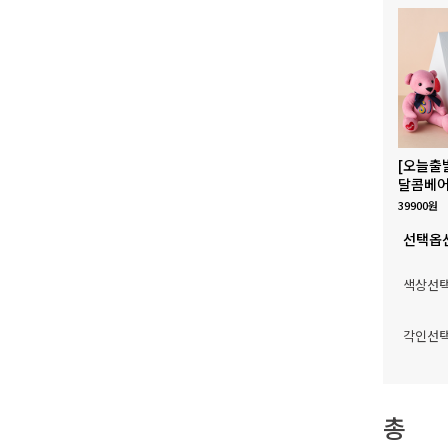
[오늘출
달콤베어
39900원
선택옵
색상선
각인선
총