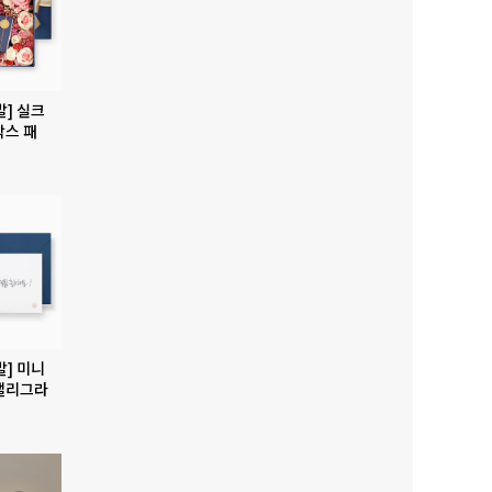
발] 실크
박스 패
발] 미니
캘리그라