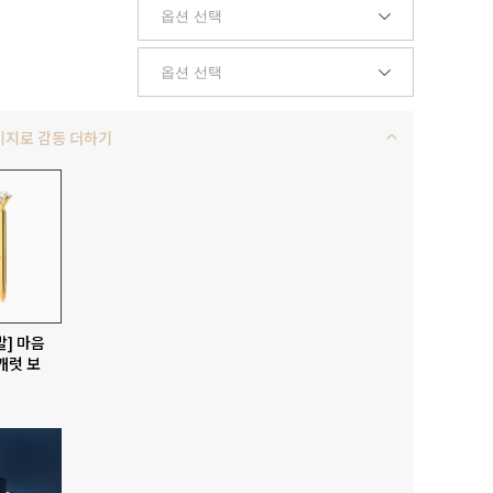
키지로 감동 더하기
발] 마음
캐럿 보