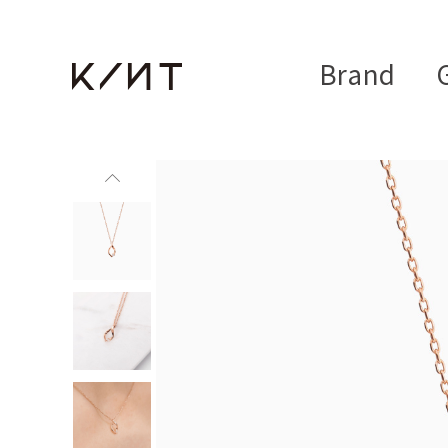
Brand
G