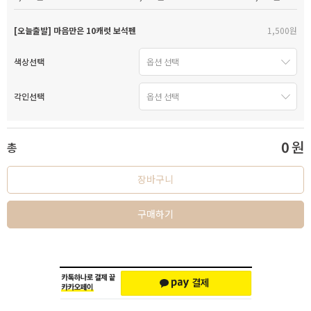
[오늘출발] 마음만은 10캐럿 보석펜
1,500원
색상선택
각인선택
0
원
총
장바구니
구매하기