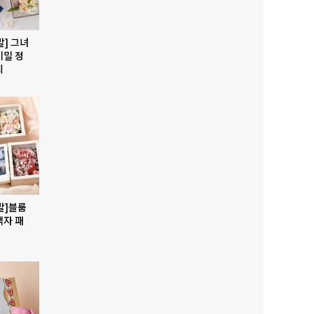
발] 그녀
비밀 정
지
발]블룸
액자 패