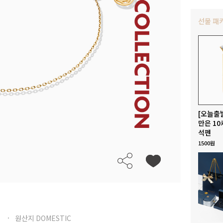
선물 패
[오늘출
만은 10
석펜
1500원
원산지 DOMESTIC