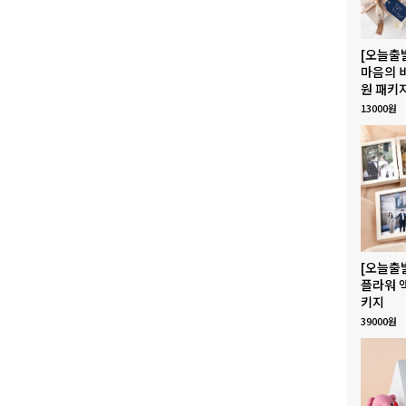
[오늘출
마음의 
원 패키
13000원
[오늘출
플라워 
키지
39000원