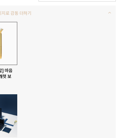
키지로 감동 더하기
발] 마음
캐럿 보