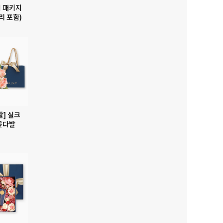
 패키지
리 포함)
발] 실크
꽃다발