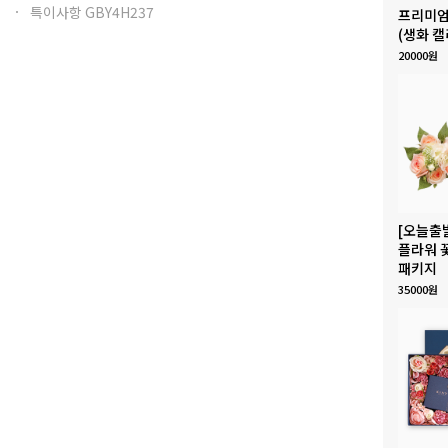
특이사항 GBY4H237
프리미엄
(생화 캘
20000원
[오늘출
플라워 
패키지
35000원