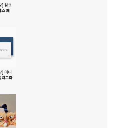
발] 실크
박스 패
발] 미니
캘리그라