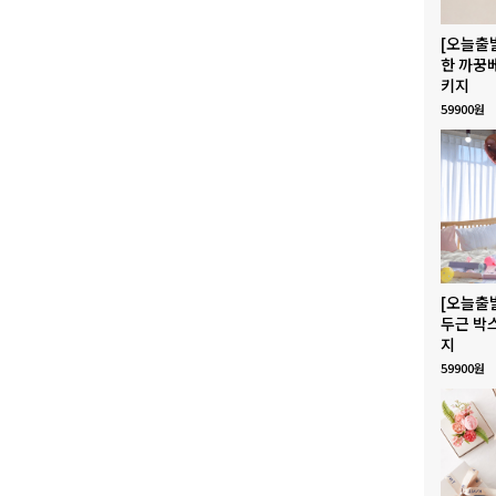
[오늘출
한 까꿍
키지
59900원
[오늘출
두근 박
지
59900원