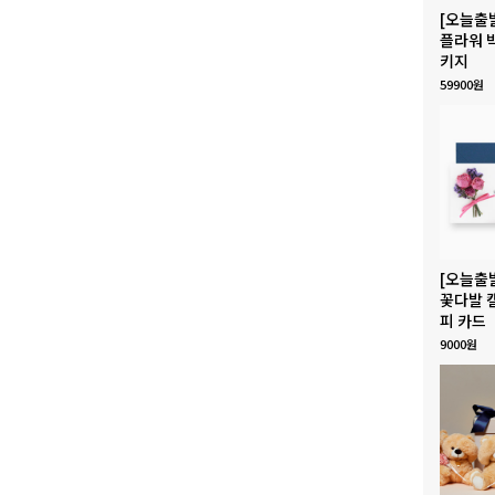
[오늘출
플라워 
키지
59900원
[오늘출
꽃다발 
피 카드
9000원