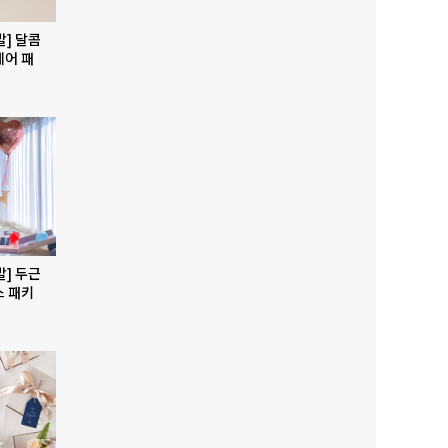
발] 달콤
베어 패
발] 두근
스 패키