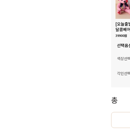
[오늘출
달콤베어
39900원
선택옵
색상선
각인선
총