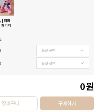
발] 해피
 패키지
션
택
택
0
원
장바구니
구매하기